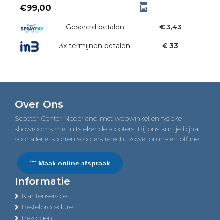
€
99,00
Gespreid betalen
€ 3,43
3x termijnen betalen
€ 33
Over Ons
Scooter Center Nederland met webwinkel en fysieke
showrooms met uitstekende scooters. Bij ons kun je bijna
voor allerlei soorten scooters terecht zowel online en offline.
Maak online afspraak
Informatie
Klantenservice
Bestelprocedure
Bezorgen