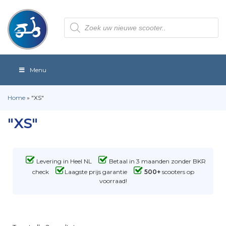
Producten
zoeken
Menu
Home
»
"XS"
"XS"
Levering in Heel NL
Betaal in 3 maanden zonder BKR
check
Laagste prijs garantie
500+
scooters op
voorraad!