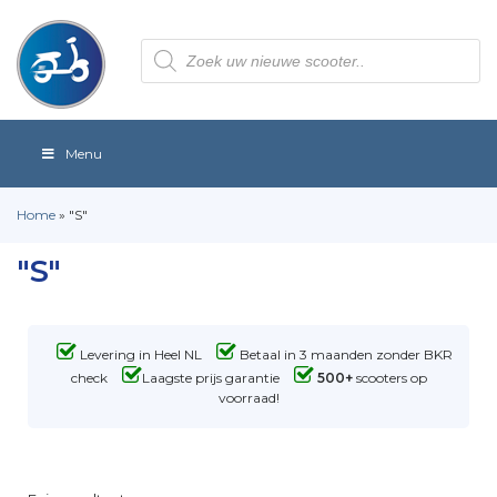
Producten
zoeken
Menu
Home
»
"S"
"S"
Levering in Heel NL
Betaal in 3 maanden zonder BKR
check
Laagste prijs garantie
500+
scooters op
voorraad!