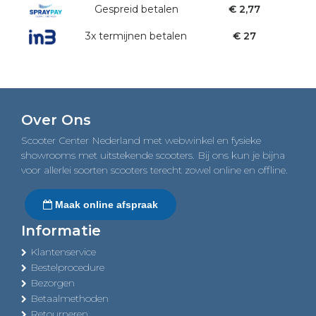
Gespreid betalen
€ 2,77
3x termijnen betalen
€ 27
Over Ons
Scooter Center Nederland met webwinkel en fysieke
showrooms met uitstekende scooters. Bij ons kun je bijna
voor allerlei soorten scooters terecht zowel online en offline.
Maak online afspraak
Informatie
Klantenservice
Bestelprocedure
Bezorgen
Betaalmethoden
Retourneren