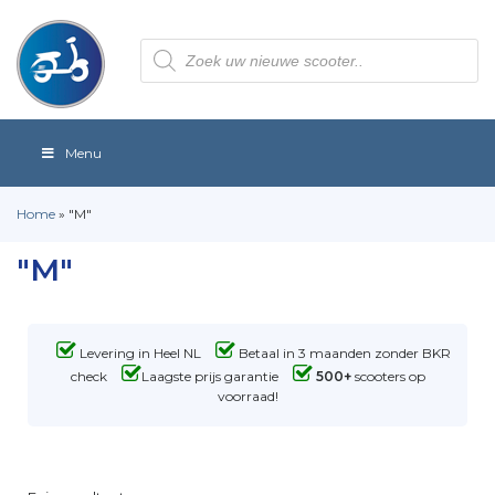
Producten
zoeken
Menu
Home
»
"M"
"M"
Levering in Heel NL
Betaal in 3 maanden zonder BKR
check
Laagste prijs garantie
500+
scooters op
voorraad!