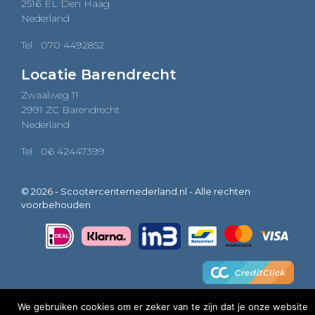
2516 EL Den Haag
Nederland
Tel:
070 4492852
Locatie Barendrecht
Zwaalweg 11
2991 ZC Barendrecht
Nederland
Tel:
06 42447399
© 2026 - Scootercenternederland.nl - Alle rechten
voorbehouden
We gebruiken cookies om er zeker van te zijn dat je onze website