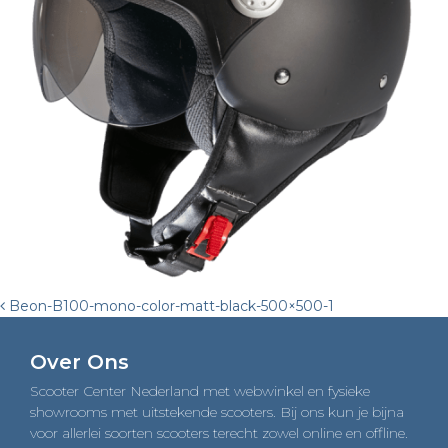
Post
Beon-B100-mono-color-matt-black-500×500-1
navigation
Over Ons
Scooter Center Nederland met webwinkel en fysieke
showrooms met uitstekende scooters. Bij ons kun je bijna
voor allerlei soorten scooters terecht zowel online en offline.