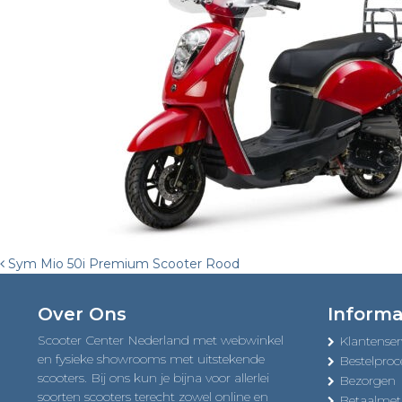
Post
Sym Mio 50i Premium Scooter Rood
navigation
Over Ons
Informa
Scooter Center Nederland met webwinkel
Klantenser
en fysieke showrooms met uitstekende
Bestelproc
scooters. Bij ons kun je bijna voor allerlei
Bezorgen
soorten scooters terecht zowel online en
Betaalme