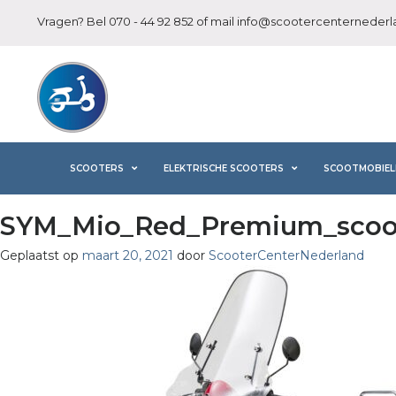
Vragen? Bel
070 - 44 92 852
of mail
info@scootercenternederla
SCOOTERS
ELEKTRISCHE SCOOTERS
SCOOTMOBIEL
SYM_Mio_Red_Premium_scoot
Geplaatst op
maart 20, 2021
door
ScooterCenterNederland