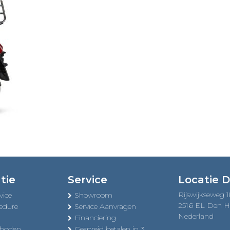
tie
Service
Locatie 
Rijswijkseweg 
vice
Showroom
2516 EL Den 
edure
Service Aanvragen
Nederland
Financiering
thoden
Gespreid betalen in 3