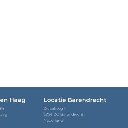
Den Haag
Locatie Barendrecht
184
Zwaalweg 11
Haag
2991 ZC Barendrecht
Nederland