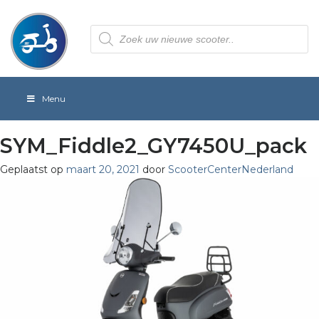
Producten
zoeken
Menu
SYM_Fiddle2_GY7450U_pack
Geplaatst op
maart 20, 2021
door
ScooterCenterNederland