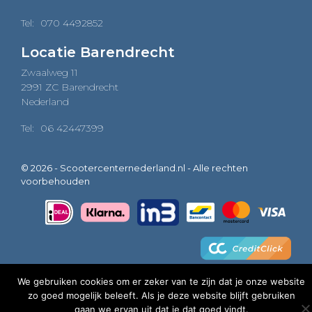
Tel:
070 4492852
Locatie Barendrecht
Zwaalweg 11
2991 ZC Barendrecht
Nederland
Tel:
06 42447399
© 2026 - Scootercenternederland.nl - Alle rechten
voorbehouden
We gebruiken cookies om er zeker van te zijn dat je onze website
zo goed mogelijk beleeft. Als je deze website blijft gebruiken
0
gaan we ervan uit dat je dat goed vindt.