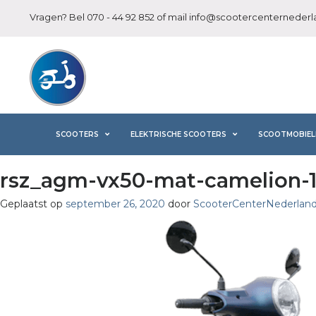
Vragen? Bel
070 - 44 92 852
of mail
info@scootercenternederla
SCOOTERS
ELEKTRISCHE SCOOTERS
SCOOTMOBIEL
rsz_agm-vx50-mat-camelion-1 
Geplaatst op
september 26, 2020
door
ScooterCenterNederlan