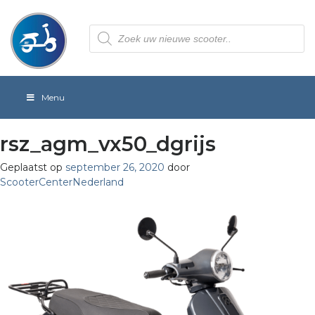
Producten
zoeken
Menu
rsz_agm_vx50_dgrijs
Geplaatst op
september 26, 2020
door
ScooterCenterNederland