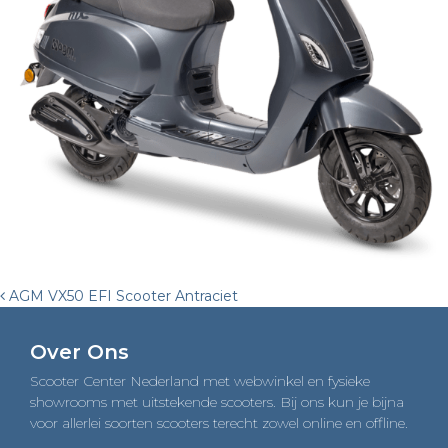
Post
AGM VX50 EFI Scooter Antraciet
navigation
Over Ons
Scooter Center Nederland met webwinkel en fysieke
showrooms met uitstekende scooters. Bij ons kun je bijna
voor allerlei soorten scooters terecht zowel online en offline.