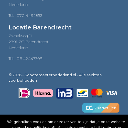
Nederland
Tel:
070 4492852
Locatie Barendrecht
Zwaalweg 11
2991 ZC Barendrecht
Nederland
Tel:
06 42447399
© 2026 - Scootercenternederland.nl - Alle rechten
voorbehouden
We gebruiken cookies om er zeker van te zijn dat je onze website
zo goed mogelijk beleeft. Als je deze website blijft gebruiken