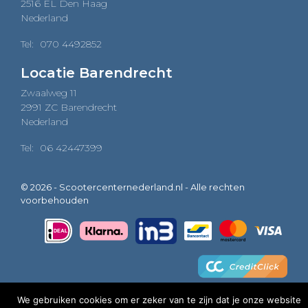
2516 EL Den Haag
Nederland
Tel:
070 4492852
Locatie Barendrecht
Zwaalweg 11
2991 ZC Barendrecht
Nederland
Tel:
06 42447399
© 2026 - Scootercenternederland.nl - Alle rechten
voorbehouden
We gebruiken cookies om er zeker van te zijn dat je onze website