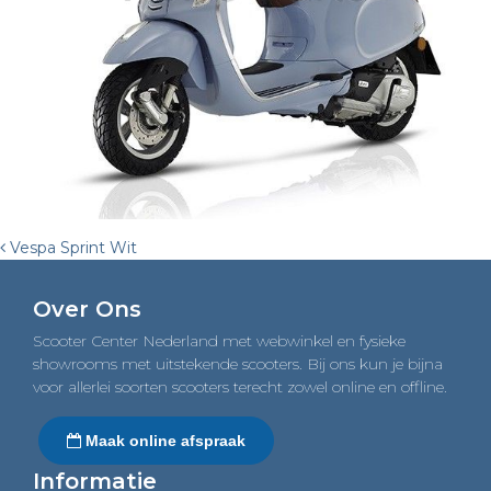
Post
Vespa Sprint Wit
navigation
Over Ons
Scooter Center Nederland met webwinkel en fysieke
showrooms met uitstekende scooters. Bij ons kun je bijna
voor allerlei soorten scooters terecht zowel online en offline.
Maak online afspraak
Informatie