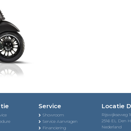
tie
Service
Locatie 
Rijswijkseweg 
vice
Showroom
2516 EL Den 
edure
Service Aanvragen
Nederland
Financiering