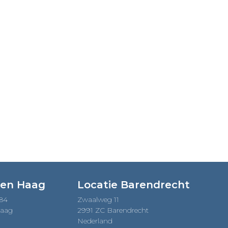
Den Haag
Locatie Barendrecht
184
Zwaalweg 11
Haag
2991 ZC Barendrecht
Nederland