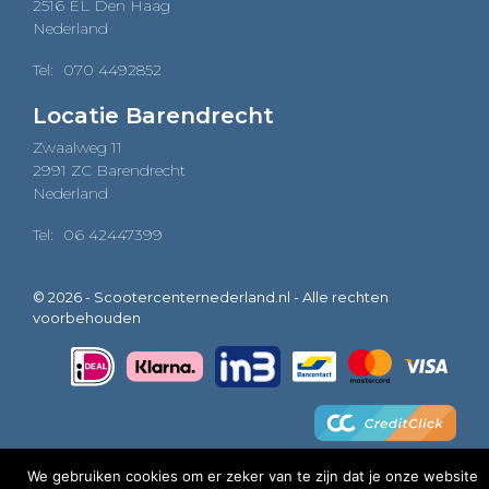
2516 EL Den Haag
Nederland
Tel:
070 4492852
Locatie Barendrecht
Zwaalweg 11
2991 ZC Barendrecht
Nederland
Tel:
06 42447399
© 2026 - Scootercenternederland.nl - Alle rechten
voorbehouden
We gebruiken cookies om er zeker van te zijn dat je onze website