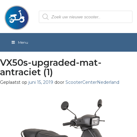
Producten
zoeken
Menu
VX50s-upgraded-mat-
antraciet (1)
Geplaatst op
juni 15, 2019
door
ScooterCenterNederland