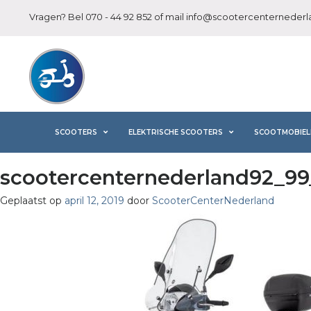
Vragen? Bel
070 - 44 92 852
of mail
info@scootercenternederla
SCOOTERS
ELEKTRISCHE SCOOTERS
SCOOTMOBIEL
scootercenternederland92_99_
Geplaatst op
april 12, 2019
door
ScooterCenterNederland