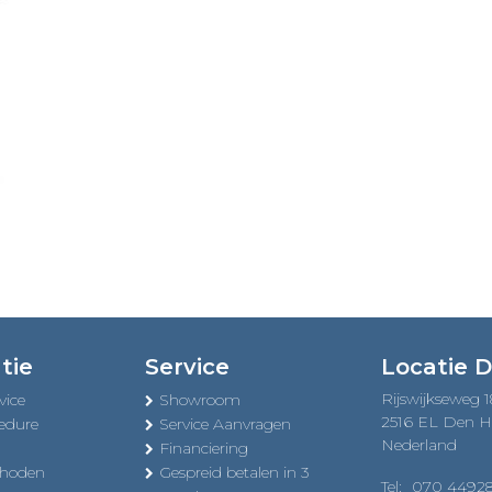
tie
Service
Locatie 
Rijswijkseweg 
vice
Showroom
2516 EL Den 
edure
Service Aanvragen
Nederland
Financiering
thoden
Gespreid betalen in 3
Tel:
070 4492