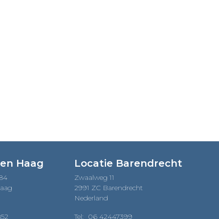
Den Haag
Locatie Barendrecht
184
Zwaalweg 11
Haag
2991 ZC Barendrecht
Nederland
852
Tel:
06 42447399