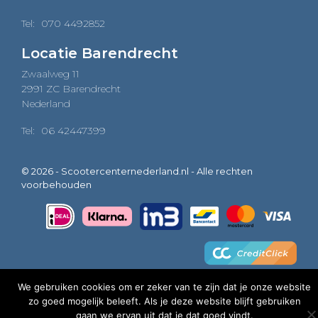
Tel:
070 4492852
Locatie Barendrecht
Zwaalweg 11
2991 ZC Barendrecht
Nederland
Tel:
06 42447399
© 2026 - Scootercenternederland.nl - Alle rechten
voorbehouden
We gebruiken cookies om er zeker van te zijn dat je onze website
zo goed mogelijk beleeft. Als je deze website blijft gebruiken
0
gaan we ervan uit dat je dat goed vindt.