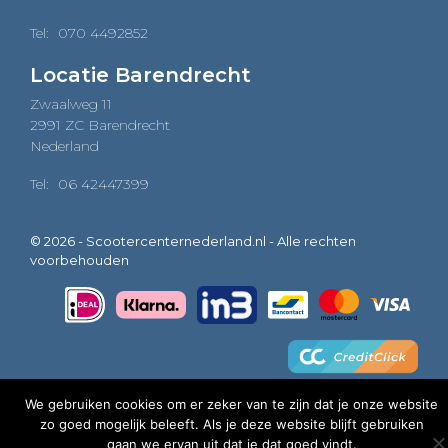
Tel:
070 4492852
Locatie Barendrecht
Zwaalweg 11
2991 ZC Barendrecht
Nederland
Tel:
06 42447399
© 2026 - Scootercenternederland.nl - Alle rechten
voorbehouden
We gebruiken cookies om er zeker van te zijn dat je onze website
zo goed mogelijk beleeft. Als je deze website blijft gebruiken
0
gaan we ervan uit dat je dat goed vindt.