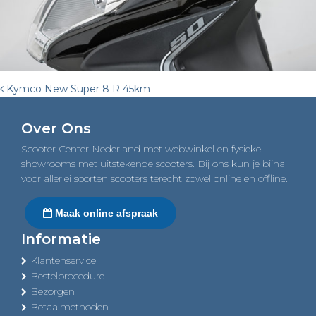
Post
Kymco New Super 8 R 45km
navigation
Over Ons
Scooter Center Nederland met webwinkel en fysieke
showrooms met uitstekende scooters. Bij ons kun je bijna
voor allerlei soorten scooters terecht zowel online en offline.
Maak online afspraak
Informatie
Klantenservice
Bestelprocedure
Bezorgen
Betaalmethoden