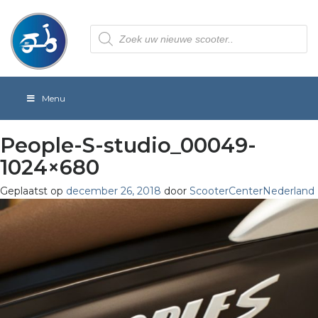
Producten
zoeken
Menu
People-S-studio_00049-
1024×680
Geplaatst op
december 26, 2018
door
ScooterCenterNederland