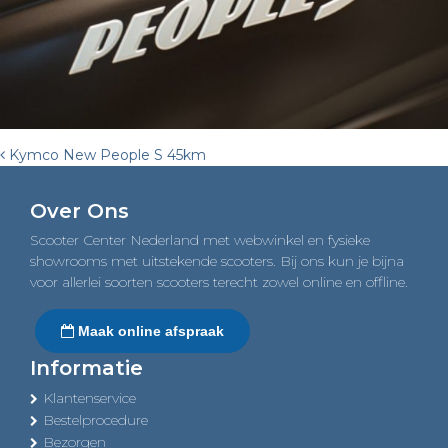
Post
Kymco New People S 45km
navigation
Over Ons
Scooter Center Nederland met webwinkel en fysieke
showrooms met uitstekende scooters. Bij ons kun je bijna
voor allerlei soorten scooters terecht zowel online en offline.
Maak online afspraak
Informatie
Klantenservice
Bestelprocedure
Bezorgen