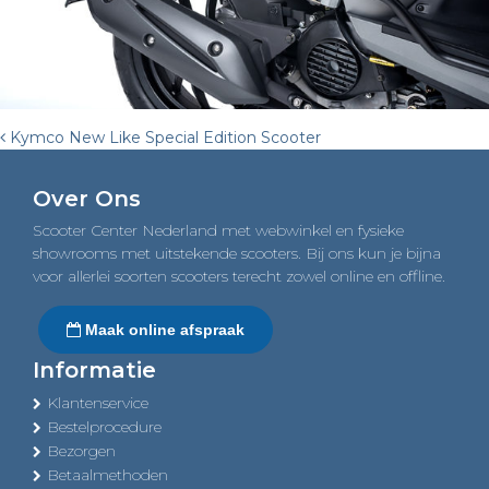
Post
Kymco New Like Special Edition Scooter
navigation
Over Ons
Scooter Center Nederland met webwinkel en fysieke
showrooms met uitstekende scooters. Bij ons kun je bijna
voor allerlei soorten scooters terecht zowel online en offline.
Maak online afspraak
Informatie
Klantenservice
Bestelprocedure
Bezorgen
Betaalmethoden