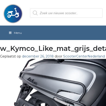
Producten
zoeken
Menu
w_Kymco_Like_mat_grijs_deta
Geplaatst op
december 26, 2018
door
ScooterCenterNederland