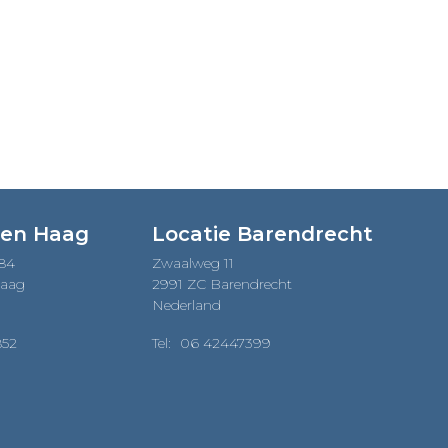
Den Haag
Locatie Barendrecht
184
Zwaalweg 11
Haag
2991 ZC Barendrecht
Nederland
852
Tel:
06 42447399