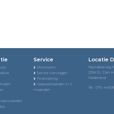
tie
Service
Locatie 
Rijswijkseweg 
vice
Showroom
2516 EL Den 
edure
Service Aanvragen
Nederland
Financiering
thoden
Gespreid betalen in 3
Tel:
070 4492
en
maanden
 voorwaarden
icy