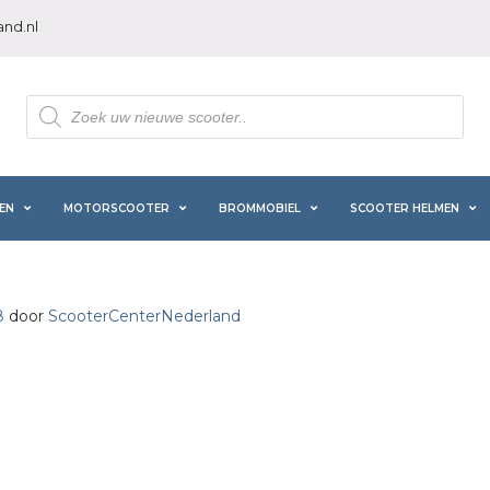
nd.nl
Producten
zoeken
EN
MOTORSCOOTER
BROMMOBIEL
SCOOTER HELMEN
8
door
ScooterCenterNederland