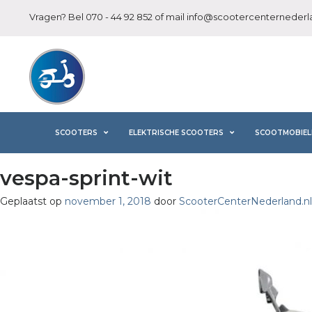
Vragen? Bel
070 - 44 92 852
of mail
info@scootercenternederla
SCOOTERS
ELEKTRISCHE SCOOTERS
SCOOTMOBIEL
vespa-sprint-wit
Geplaatst op
november 1, 2018
door
ScooterCenterNederland.nl