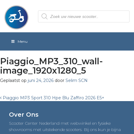
Producten
zoeken
Menu
Piaggio_MP3_310_wall-
image_1920x1280_5
Geplaatst op
juni 24, 2026
door
Selim SCN
Post
Piaggio MP3 Sport 310 Hpe Blu Zaffiro 2026 E5+
navigation
Over Ons
Scooter Center Nederland met webwinkel en fysieke
showrooms met uitstekende scooters. Bij ons kun je bijna