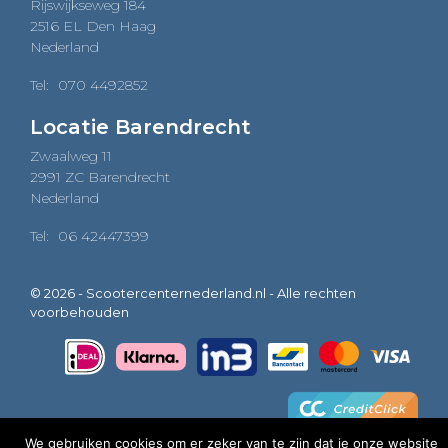
Rijswijkseweg 184
2516 EL Den Haag
Nederland
Tel:
070 4492852
Locatie Barendrecht
Zwaalweg 11
2991 ZC Barendrecht
Nederland
Tel:
06 42447399
© 2026 - Scootercenternederland.nl - Alle rechten
voorbehouden
We gebruiken cookies om er zeker van te zijn dat je onze website