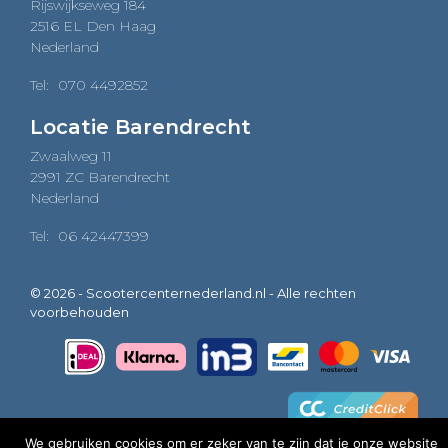
Rijswijkseweg 184
2516 EL Den Haag
Nederland
Tel:
070 4492852
Locatie Barendrecht
Zwaalweg 11
2991 ZC Barendrecht
Nederland
Tel:
06 42447399
© 2026 - Scootercenternederland.nl - Alle rechten
voorbehouden
We gebruiken cookies om er zeker van te zijn dat je onze website