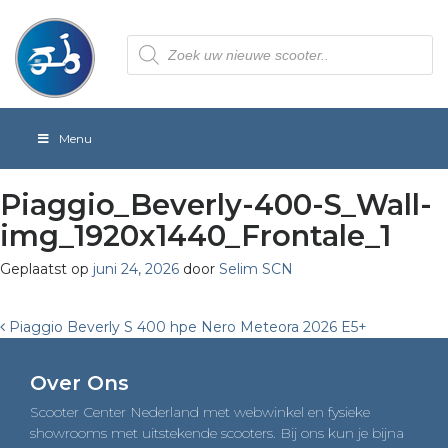
Producten
zoeken
Menu
Piaggio_Beverly-400-S_Wall-
img_1920x1440_Frontale_1
Geplaatst op
juni 24, 2026
door
Selim SCN
Post
Piaggio Beverly S 400 hpe Nero Meteora 2026 E5+
navigation
Over Ons
Scooter Center Nederland met webwinkel en fysieke
showrooms met uitstekende scooters. Bij ons kun je bijna