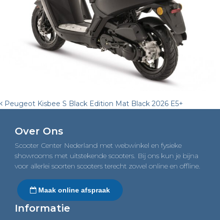
Post
Peugeot Kisbee S Black Edition Mat Black 2026 E5+
navigation
Over Ons
Scooter Center Nederland met webwinkel en fysieke
showrooms met uitstekende scooters. Bij ons kun je bijna
voor allerlei soorten scooters terecht zowel online en offline.
Maak online afspraak
Informatie