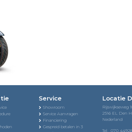
tie
Service
Locatie 
Rijswijkseweg 
vice
Showroom
2516 EL Den 
edure
Service Aanvragen
Nederland
Financiering
thoden
Gespreid betalen in 3
Tel:
070 4492