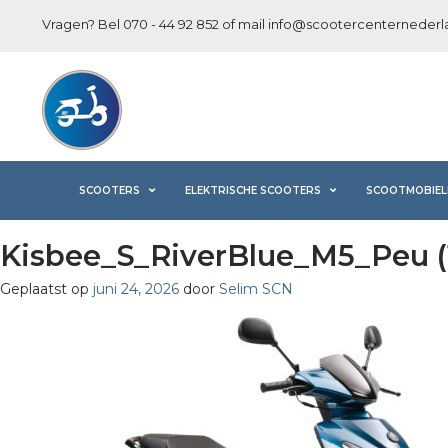
Vragen? Bel
070 - 44 92 852
of mail
info@scootercenternederla
SCOOTERS
ELEKTRISCHE SCOOTERS
SCOOTMOBIEL
Kisbee_S_RiverBlue_M5_Peu (
Geplaatst op
juni 24, 2026
door
Selim SCN