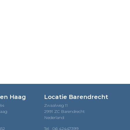
Den Haag
Locatie Barendrecht
184
Zwaalweg 11
Haag
2991 ZC Barendrecht
Nederland
852
Tel:
06 42447399