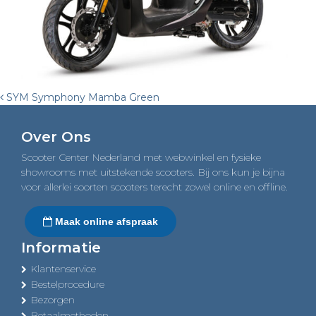
Post
SYM Symphony Mamba Green
navigation
Over Ons
Scooter Center Nederland met webwinkel en fysieke
showrooms met uitstekende scooters. Bij ons kun je bijna
voor allerlei soorten scooters terecht zowel online en offline.
Maak online afspraak
Informatie
Klantenservice
Bestelprocedure
Bezorgen
Betaalmethoden