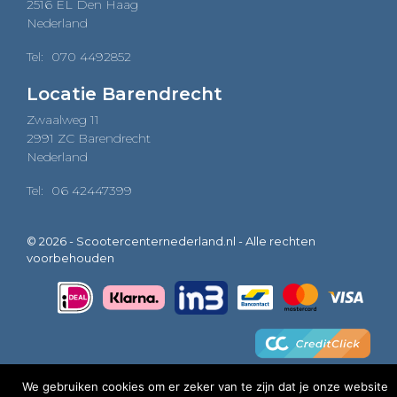
2516 EL Den Haag
Nederland
Tel:
070 4492852
Locatie Barendrecht
Zwaalweg 11
2991 ZC Barendrecht
Nederland
Tel:
06 42447399
© 2026 - Scootercenternederland.nl - Alle rechten
voorbehouden
We gebruiken cookies om er zeker van te zijn dat je onze website