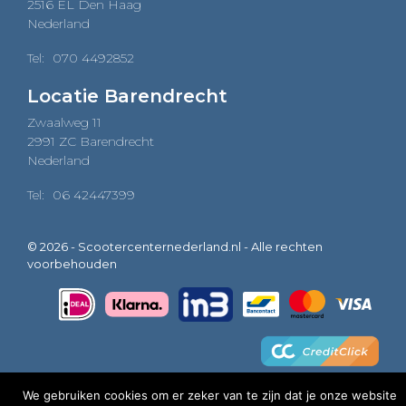
2516 EL Den Haag
Nederland
Tel:
070 4492852
Locatie Barendrecht
Zwaalweg 11
2991 ZC Barendrecht
Nederland
Tel:
06 42447399
© 2026 - Scootercenternederland.nl - Alle rechten
voorbehouden
We gebruiken cookies om er zeker van te zijn dat je onze website