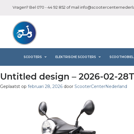
Vragen? Bel
070 - 44 92 852
of mail
info@scootercenternederla
SCOOTERS
ELEKTRISCHE SCOOTERS
SCOOTMOBIEL
Untitled design – 2026-02-28
Geplaatst op
februari 28, 2026
door
ScooterCenterNederland