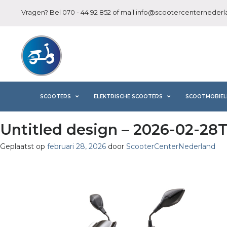
Vragen? Bel
070 - 44 92 852
of mail
info@scootercenternederla
SCOOTERS
ELEKTRISCHE SCOOTERS
SCOOTMOBIEL
Untitled design – 2026-02-28
Geplaatst op
februari 28, 2026
door
ScooterCenterNederland