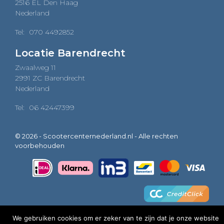
2516 EL Den Haag
Nederland
Tel:
070 4492852
Locatie Barendrecht
Zwaalweg 11
2991 ZC Barendrecht
Nederland
Tel:
06 42447399
© 2026 - Scootercenternederland.nl - Alle rechten
voorbehouden
We gebruiken cookies om er zeker van te zijn dat je onze website