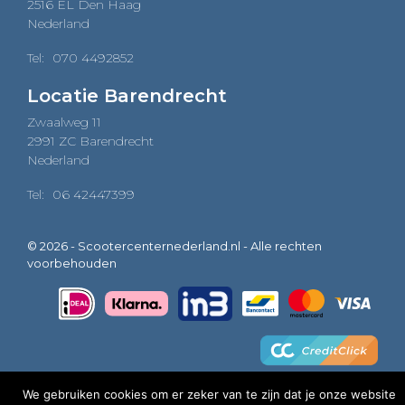
2516 EL Den Haag
Nederland
Tel:
070 4492852
Locatie Barendrecht
Zwaalweg 11
2991 ZC Barendrecht
Nederland
Tel:
06 42447399
© 2026 - Scootercenternederland.nl - Alle rechten
voorbehouden
We gebruiken cookies om er zeker van te zijn dat je onze website