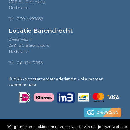
2516 EL Den Haag
Nederland
Tel:
070 4492852
Locatie Barendrecht
Zwaalweg 11
2991 ZC Barendrecht
Nederland
Tel:
06 42447399
© 2026 - Scootercenternederland.nl - Alle rechten
voorbehouden
We gebruiken cookies om er zeker van te zijn dat je onze website