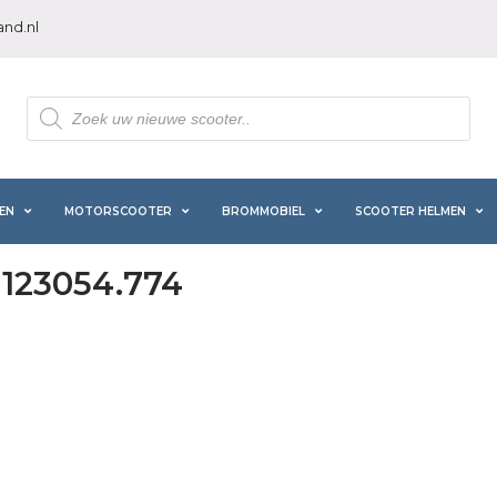
nd.nl
Producten
zoeken
EN
MOTORSCOOTER
BROMMOBIEL
SCOOTER HELMEN
T123054.774