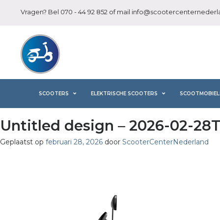
Vragen? Bel
070 - 44 92 852
of mail
info@scootercenternederla
SCOOTERS
ELEKTRISCHE SCOOTERS
SCOOTMOBIEL
Untitled design – 2026-02-28
Geplaatst op
februari 28, 2026
door
ScooterCenterNederland