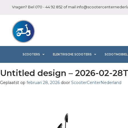
Vragen? Bel
070 - 44 92 852
of mail
info@scootercenternederla
SCOOTERS
ELEKTRISCHE SCOOTERS
SCOOTMOBIEL
Untitled design – 2026-02-28T
Geplaatst op
februari 28, 2026
door
ScooterCenterNederland