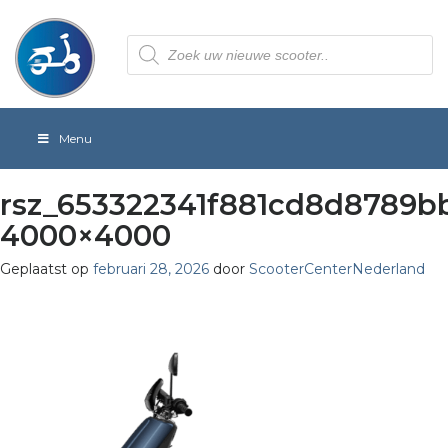
Producten
zoeken
Menu
rsz_653322341f881cd8d8789b
4000×4000
Geplaatst op
februari 28, 2026
door
ScooterCenterNederland