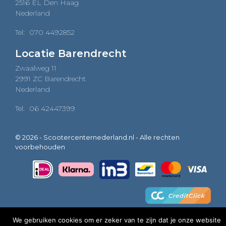
2516 EL Den Haag
Nederland
Tel:
070 4492852
Locatie Barendrecht
Zwaalweg 11
2991 ZC Barendrecht
Nederland
Tel:
06 42447399
© 2026 - Scootercenternederland.nl - Alle rechten
voorbehouden
We gebruiken cookies om er zeker van te zijn dat je onze website