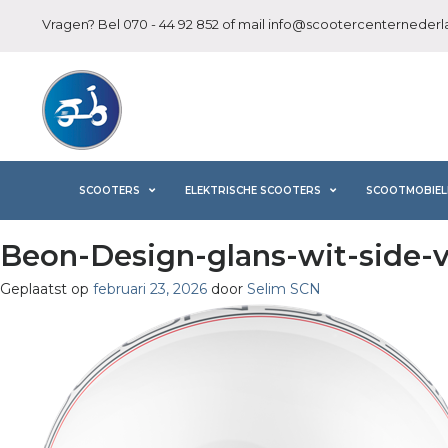
Vragen? Bel
070 - 44 92 852
of mail
info@scootercenternederla
SCOOTERS
ELEKTRISCHE SCOOTERS
SCOOTMOBIEL
Beon-Design-glans-wit-side-
Geplaatst op
februari 23, 2026
door
Selim SCN