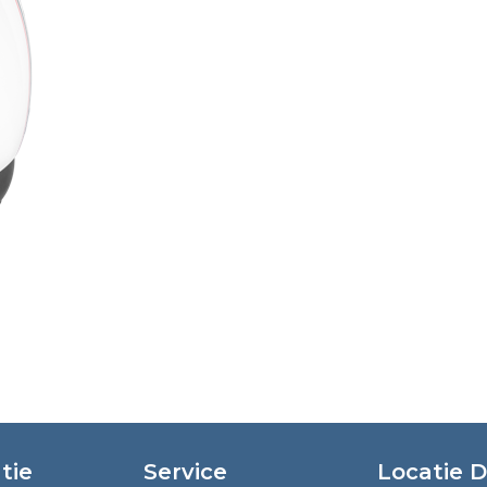
tie
Service
Locatie 