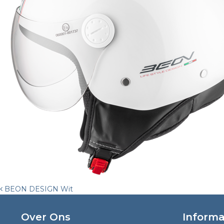
Post
BEON DESIGN Wit
navigation
Over Ons
Informa