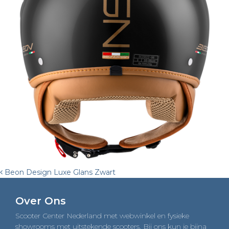
Post
Beon Design Luxe Glans Zwart
navigation
Over Ons
Scooter Center Nederland met webwinkel en fysieke
showrooms met uitstekende scooters. Bij ons kun je bijna