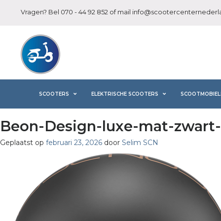
Vragen? Bel
070 - 44 92 852
of mail
info@scootercenternederla
SCOOTERS
ELEKTRISCHE SCOOTERS
SCOOTMOBIEL
Beon-Design-luxe-mat-zwart-
Geplaatst op
februari 23, 2026
door
Selim SCN