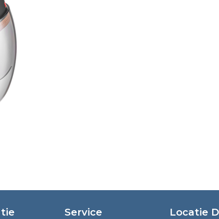
tie
Service
Locatie 