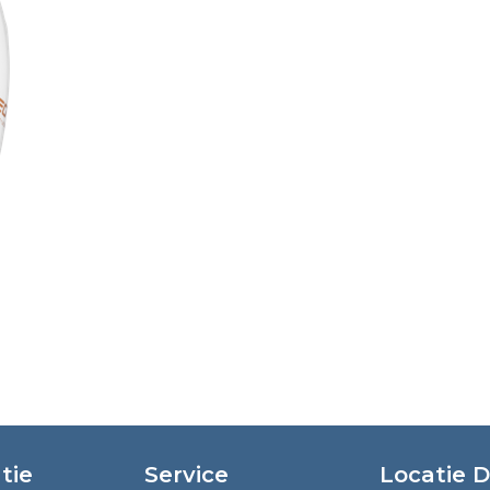
tie
Service
Locatie 