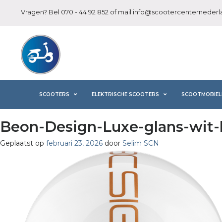
Vragen? Bel
070 - 44 92 852
of mail
info@scootercenternederla
SCOOTERS
ELEKTRISCHE SCOOTERS
SCOOTMOBIEL
Beon-Design-Luxe-glans-wit-
Geplaatst op
februari 23, 2026
door
Selim SCN