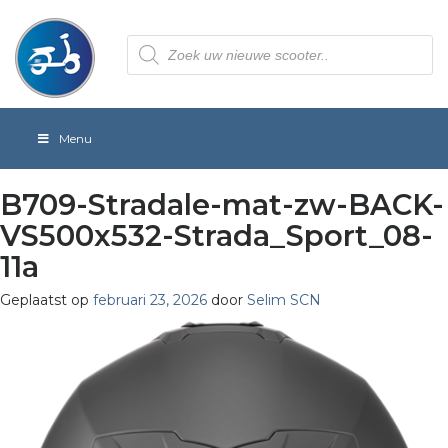
Producten
zoeken
Menu
B709-Stradale-mat-zw-BACK-
VS500x532-Strada_Sport_08-
11a
Geplaatst op
februari 23, 2026
door
Selim SCN