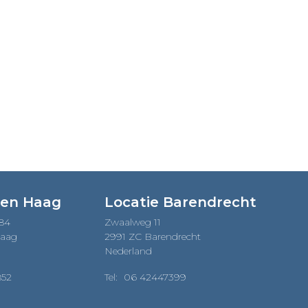
Den Haag
Locatie Barendrecht
184
Zwaalweg 11
Haag
2991 ZC Barendrecht
Nederland
852
Tel:
06 42447399