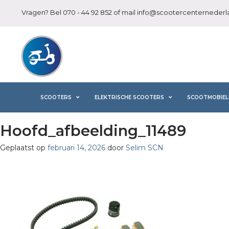
Vragen? Bel
070 - 44 92 852
of mail
info@scootercenternederla
SCOOTERS
ELEKTRISCHE SCOOTERS
SCOOTMOBIEL
Hoofd_afbeelding_11489
Geplaatst op
februari 14, 2026
door
Selim SCN