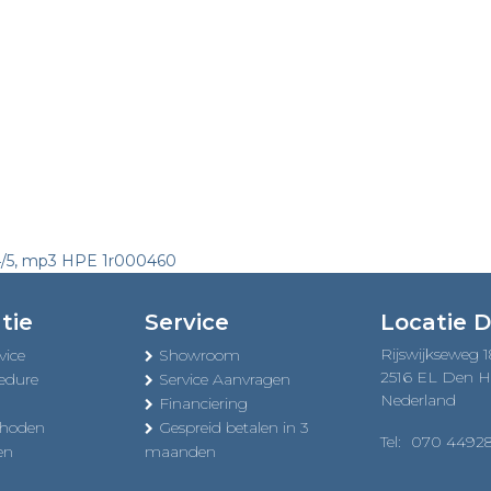
4/5, mp3 HPE 1r000460
tie
Service
Locatie 
Rijswijkseweg 
vice
Showroom
2516 EL Den 
edure
Service Aanvragen
Nederland
Financiering
thoden
Gespreid betalen in 3
Tel:
070 4492
en
maanden