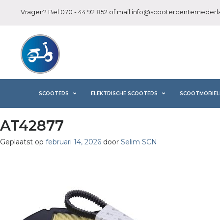
Vragen? Bel
070 - 44 92 852
of mail
info@scootercenternederla
SCOOTERS
ELEKTRISCHE SCOOTERS
SCOOTMOBIEL
AT42877
Geplaatst op
februari 14, 2026
door
Selim SCN