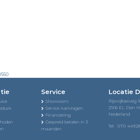
0550
tie
Service
Locatie 
Rijswijkseweg 
vice
Showroom
2516 EL Den 
edure
Service Aanvragen
Nederland
Financiering
thoden
Gespreid betalen in 3
Tel:
070 4492
en
maanden