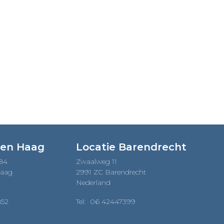
Den Haag
Locatie Barendrecht
184
Zwaalweg 11
Haag
2991 ZC Barendrecht
Nederland
852
Tel:
06 42447399