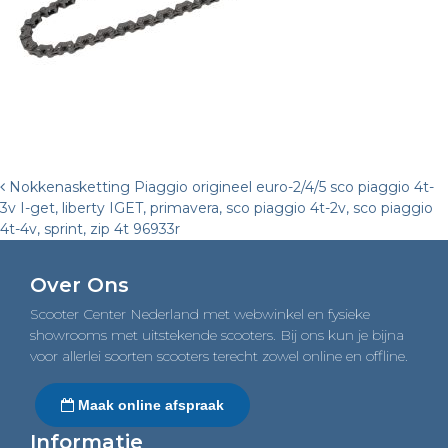
Post
Nokkenasketting Piaggio origineel euro-2/4/5 sco piaggio 4t-
3v I-get, liberty IGET, primavera, sco piaggio 4t-2v, sco piaggio
navigation
4t-4v, sprint, zip 4t 96933r
Over Ons
Scooter Center Nederland met webwinkel en fysieke
showrooms met uitstekende scooters. Bij ons kun je bijna
voor allerlei soorten scooters terecht zowel online en offline.
Maak online afspraak
Informatie