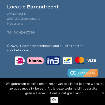
Locatie Barendrecht
Zwaalweg 11
2991 ZC Barendrecht
Nederland
Tel:
06 42447399
© 2026 - Scootercenternederland.nl - Alle rechten
voorbehouden
We gebruiken cookies om er zeker van te zijn dat je onze website
zo goed mogelijk beleeft. Als je deze website blijft gebruiken
0
gaan we ervan uit dat je dat goed vindt.
Ok