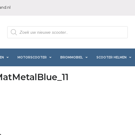
nd.nl
Producten
zoeken
EN
MOTORSCOOTER
BROMMOBIEL
SCOOTER HELMEN
atMetalBlue_11