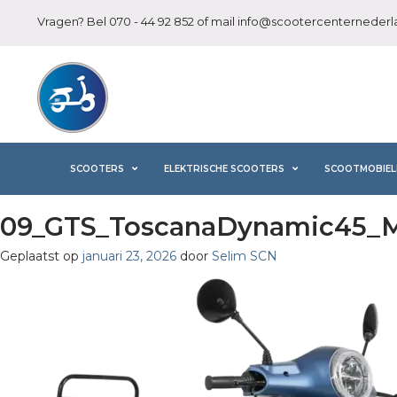
Vragen? Bel
070 - 44 92 852
of mail
info@scootercenternederla
SCOOTERS
ELEKTRISCHE SCOOTERS
SCOOTMOBIEL
09_GTS_ToscanaDynamic45_M
Geplaatst op
januari 23, 2026
door
Selim SCN