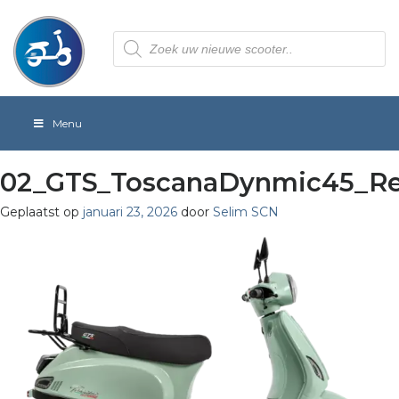
Producten
zoeken
Menu
02_GTS_ToscanaDynmic45_Re
Geplaatst op
januari 23, 2026
door
Selim SCN