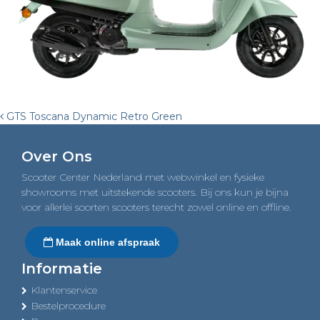
Post
GTS Toscana Dynamic Retro Green
navigation
Over Ons
Scooter Center Nederland met webwinkel en fysieke
showrooms met uitstekende scooters. Bij ons kun je bijna
voor allerlei soorten scooters terecht zowel online en offline.
Maak online afspraak
Informatie
Klantenservice
Bestelprocedure