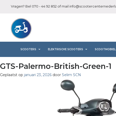
Vragen? Bel
070 - 44 92 852
of mail
info@scootercenternederla
SCOOTERS
ELEKTRISCHE SCOOTERS
SCOOTMOBIEL
GTS-Palermo-British-Green-1
Geplaatst op
januari 23, 2026
door
Selim SCN