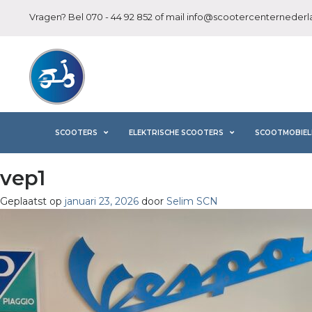
Vragen? Bel
070 - 44 92 852
of mail
info@scootercenternederla
SCOOTERS
ELEKTRISCHE SCOOTERS
SCOOTMOBIEL
vep1
Geplaatst op
januari 23, 2026
door
Selim SCN