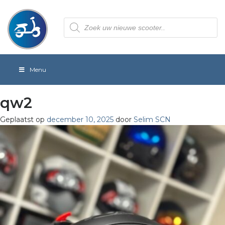
Producten
zoeken
Menu
qw2
Geplaatst op
december 10, 2025
door
Selim SCN